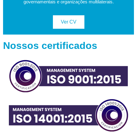
governamentais e organizações multilaterais.
Ver CV
Nossos certificados