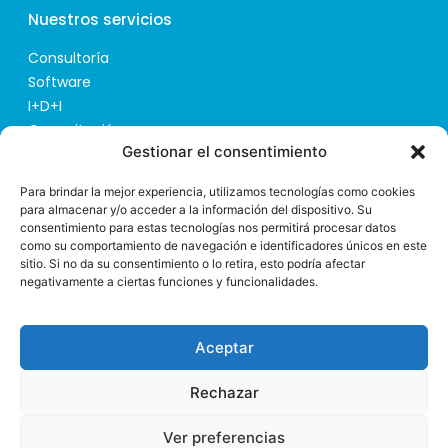
Nuestros servicios
Consultoría
Software
I+D+I
Capacitación
Gestionar el consentimiento
Consultoría Presas de Relaves
Contacto
Para brindar la mejor experiencia, utilizamos tecnologías como cookies
para almacenar y/o acceder a la información del dispositivo. Su
consentimiento para estas tecnologías nos permitirá procesar datos
> Plaza Semana Santa Marinera 2, 3ª pta. 3 46011
como su comportamiento de navegación e identificadores únicos en este
(Valencia)
sitio. Si no da su consentimiento o lo retira, esto podría afectar
> +34 960 083 245
negativamente a ciertas funciones y funcionalidades.
> info@ipresas.com
Aceptar
iPresas © Todos los derechos reservados
Política de privacidad
Aviso legal
Política de cookies
Política de Calidad y MA
Rechazar
Ver preferencias