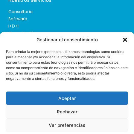
Nuestros servicios
Consultoría
Software
I+D+I
Capacitación
Gestionar el consentimiento
Consultoría Presas de Relaves
Contacto
Para brindar la mejor experiencia, utilizamos tecnologías como cookies
para almacenar y/o acceder a la información del dispositivo. Su
consentimiento para estas tecnologías nos permitirá procesar datos
> Plaza Semana Santa Marinera 2, 3ª pta. 3 46011
como su comportamiento de navegación e identificadores únicos en este
(Valencia)
sitio. Si no da su consentimiento o lo retira, esto podría afectar
> +34 960 083 245
negativamente a ciertas funciones y funcionalidades.
> info@ipresas.com
Aceptar
iPresas © Todos los derechos reservados
Política de privacidad
Aviso legal
Política de cookies
Política de Calidad y MA
Rechazar
Ver preferencias