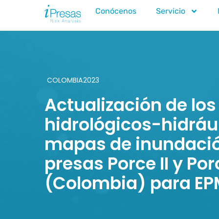
Conócenos
Servicio
COLOMBIA
2023
Actualización de los
hidrológicos-hidráu
mapas de inundació
presas Porce II y Porc
(Colombia) para EP