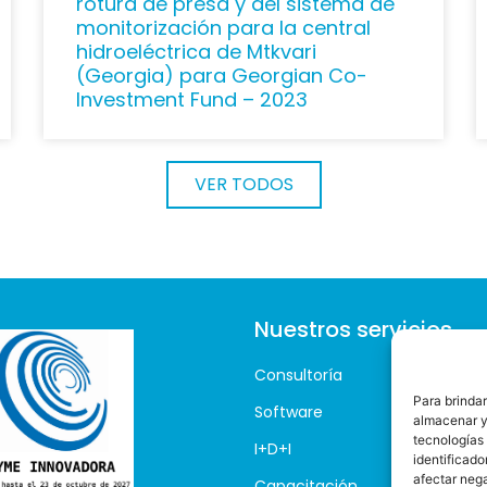
rotura de presa y del sistema de
monitorización para la central
hidroeléctrica de Mtkvari
(Georgia) para Georgian Co-
Investment Fund – 2023
VER TODOS
Nuestros servicios
Consultoría
Para brindar
Software
almacenar y/
tecnologías
I+D+I
identificado
afectar neg
Capacitación