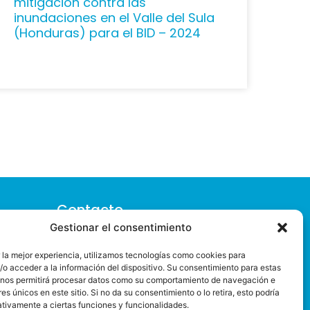
mitigación contra las
inundaciones en el Valle del Sula
(Honduras) para el BID – 2024
Contacto
Gestionar el consentimiento
> Plaza Semana Santa Marinera 2, 3ª
pta. 3
 la mejor experiencia, utilizamos tecnologías como cookies para
o acceder a la información del dispositivo. Su consentimiento para estas
46011 (Valencia)
 nos permitirá procesar datos como su comportamiento de navegación e
> +34 960 083 245
res únicos en este sitio. Si no da su consentimiento o lo retira, esto podría
ativamente a ciertas funciones y funcionalidades.