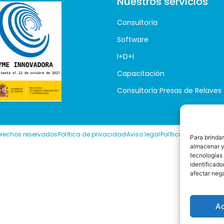
Nuestros servicios
Consultoría
Software
I+D+I
Capacitación
Consultoría Presas de Relaves
erechos reservados
Política de privacidad
Aviso legal
Política de cookies
P
Para brindar
almacenar y/
tecnologías
identificado
afectar neg
A