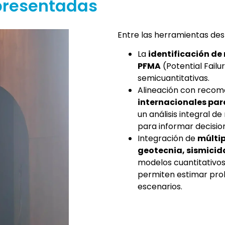
presentadas
Entre las herramientas des
La
identificación de
PFMA
(Potential Fail
semicuantitativas.
Alineación con recom
internacionales para
un análisis integral de
para informar decision
Integración de
múltip
geotecnia, sismicid
modelos cuantitativos
permiten estimar prob
escenarios.