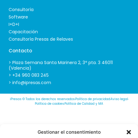
Consultoría
Software
I+D+I
Capacitación
Consultoría Presas de Relaves
Contacto
> Plaza Semana Santa Marinera 2, 3ª pta. 3 46011
(Valencia)
> +34 960 083 245
> info@ipresas.com
iPresas © Todos los derechos reservados
Política de privacidad
Aviso legal
Política de cookies
Política de Calidad y MA
Gestionar el consentimiento