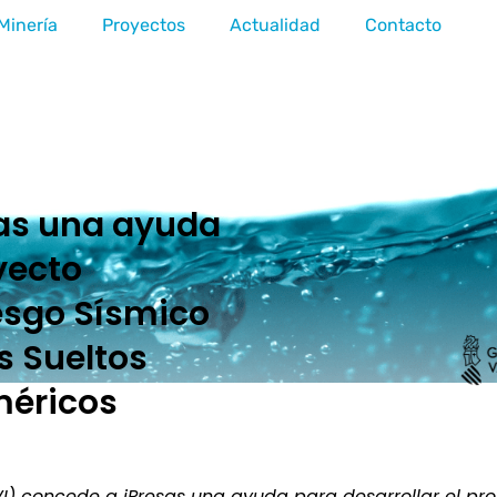
Minería
Proyectos
Actualidad
Contacto
sas una ayuda
yecto
esgo Sísmico
s Sueltos
méricos
I) concede a iPresas una ayuda para desarrollar el pro