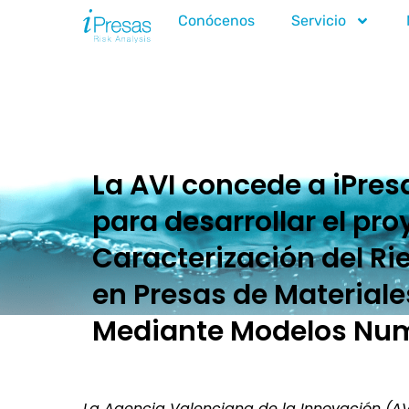
Conócenos
Servicio
La AVI concede a iPre
para desarrollar el pro
Caracterización del Ri
en Presas de Materiale
Mediante Modelos Nu
La Agencia Valenciana de la Innovación (AV