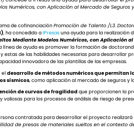
os Numéricos, con Aplicación al Mercado de Seguros y l
rama de cofinanciación
Promoción de Talento /L3. Docto
I)
, ha concedido a
iPresas
una ayuda para la realización d
eltos Mediante Modelos Numéricos, con Aplicación al 
esta línea de ayuda es promover la formación de doctoran
s y estas de las habilidades necesarias para desarrollar 
apacidad innovadora de las plantillas de las empresas.
 el
desarrollo de métodos numéricos que permitan la 
tos sísmicos
, como aplicación al mercado de seguros y la
ención de curvas de fragilidad
que proporcionen la pro
uy valiosas para los procesos de análisis de riesgo de pres
ersona contratada para desarrollar el proyecto realizará 
lidad de presas de materiales sueltos en el contexto del